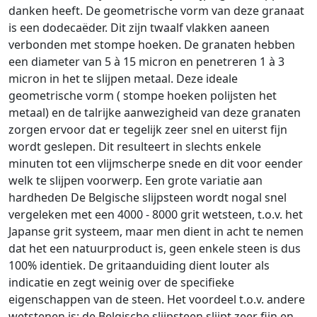
danken heeft. De geometrische vorm van deze granaat
is een dodecaëder. Dit zijn twaalf vlakken aaneen
verbonden met stompe hoeken. De granaten hebben
een diameter van 5 à 15 micron en penetreren 1 à 3
micron in het te slijpen metaal. Deze ideale
geometrische vorm ( stompe hoeken polijsten het
metaal) en de talrijke aanwezigheid van deze granaten
zorgen ervoor dat er tegelijk zeer snel en uiterst fijn
wordt geslepen. Dit resulteert in slechts enkele
minuten tot een vlijmscherpe snede en dit voor eender
welk te slijpen voorwerp. Een grote variatie aan
hardheden De Belgische slijpsteen wordt nogal snel
vergeleken met een 4000 - 8000 grit wetsteen, t.o.v. het
Japanse grit systeem, maar men dient in acht te nemen
dat het een natuurproduct is, geen enkele steen is dus
100% identiek. De gritaanduiding dient louter als
indicatie en zegt weinig over de specifieke
eigenschappen van de steen. Het voordeel t.o.v. andere
wetstenen is: de Belgische slijpsteen slijpt zeer fijn en