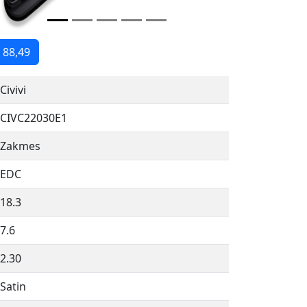
 88,49
Civivi
CIVC22030E1
Zakmes
EDC
18.3
7.6
2.30
Satin