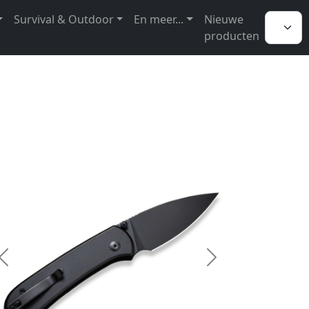
Survival & Outdoor
En meer...
Nieuwe
producten
Previous
Next