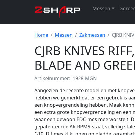
Messen
Geree
Home
Messen
Zakmessen
CJRB KNI
CJRB KNIVES RIF
BLADE AND GREE
Artikelnummer: J1928-MGN
Aangezien de recente modellen met knopver
hebben we gemerkt dat er een gebrek is aan
een knopvergrendeling hebben. Maak kennis
een extra grote knopvergrendeling en een 
waar een gewoon EDC-mes mee worstelt. De R
gepatenteerde AR-RPM9-staal, volledig stale
G10. Dit mes klikt open op gladde keramisc