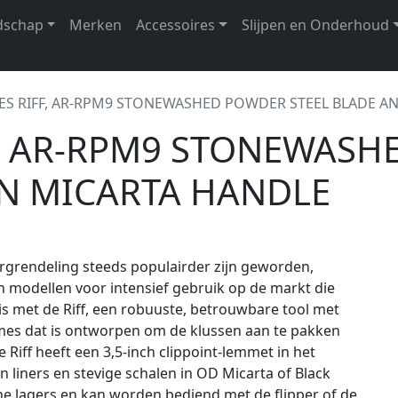
dschap
Merken
Accessoires
Slijpen en Onderhoud
VES RIFF, AR-RPM9 STONEWASHED POWDER STEEL BLADE A
F, AR-RPM9 STONEWASH
N MICARTA HANDLE
grendeling steeds populairder zijn geworden,
 modellen voor intensief gebruik op de markt die
 met de Riff, een robuuste, betrouwbare tool met
mes dat is ontworpen om de klussen aan te pakken
iff heeft een 3,5-inch clippoint-lemmet in het
n liners en stevige schalen in OD Micarta of Black
he lagers en kan worden bediend met de flipper of de