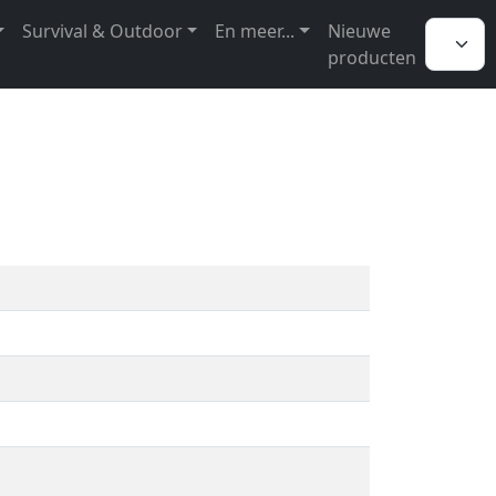
Survival & Outdoor
En meer...
Nieuwe
producten