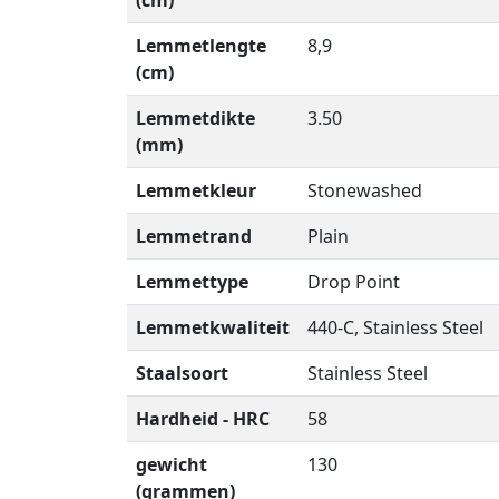
(cm)
Lemmetlengte
8,9
(cm)
Lemmetdikte
3.50
(mm)
Lemmetkleur
Stonewashed
Lemmetrand
Plain
Lemmettype
Drop Point
Lemmetkwaliteit
440-C, Stainless Steel
Staalsoort
Stainless Steel
Hardheid - HRC
58
gewicht
130
(grammen)