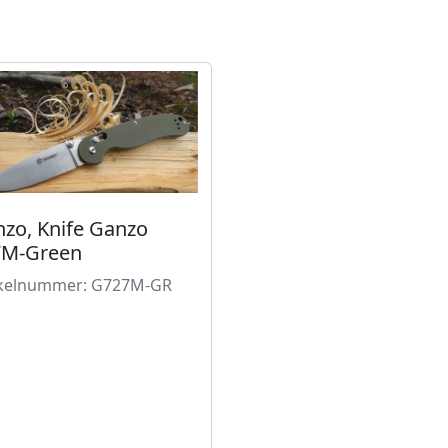
zo, Knife Ganzo
7M-Green
ikelnummer: G727M-GR