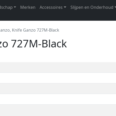
dschap
Merken
Accessoires
Slijpen en Onderhoud
anzo, Knife Ganzo 727M-Black
zo 727M-Black