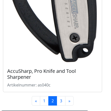
AccuSharp, Pro Knife and Tool
Sharpener
Artikelnummer: as040c
«
1
2
3
»