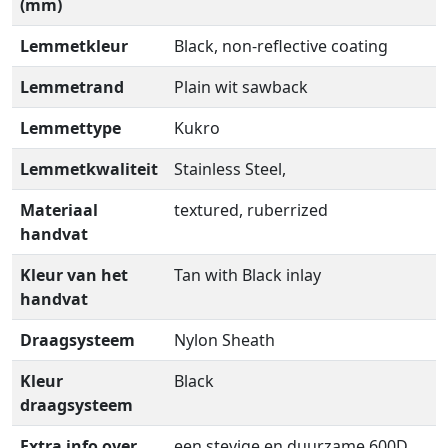
(mm)
Lemmetkleur
Black, non-reflective coating
Lemmetrand
Plain wit sawback
Lemmettype
Kukro
Lemmetkwaliteit
Stainless Steel,
Materiaal
textured, ruberrized
handvat
Kleur van het
Tan with Black inlay
handvat
Draagsysteem
Nylon Sheath
Kleur
Black
draagsysteem
Extra info over
een stevige en duurzame 600D