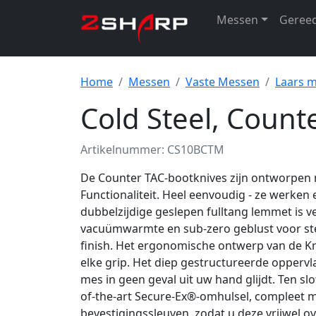
Messen
Geree
Home
Messen
Vaste Messen
Laars 
Cold Steel, Count
Artikelnummer: CS10BCTM
De Counter TAC-bootknives zijn ontworpen m
Functionaliteit. Heel eenvoudig - ze werken 
dubbelzijdige geslepen fulltang lemmet is 
vacuümwarmte en sub-zero geblust voor st
finish. Het ergonomische ontwerp van de Kr
elke grip. Het diep gestructureerde opperv
mes in geen geval uit uw hand glijdt. Ten sl
of-the-art Secure-Ex®-omhulsel, compleet me
bevestigingssleuven, zodat u deze vrijwel o