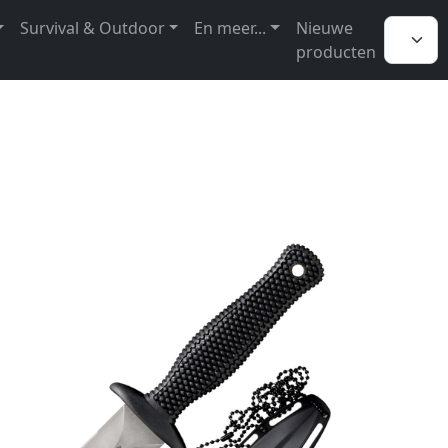
Survival & Outdoor
En meer...
Nieuwe
producten