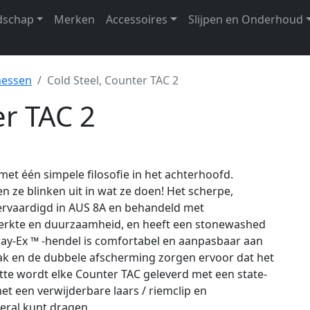
dschap
Merken
Accessoires
Slijpen en Onderhoud
messen
Cold Steel, Counter TAC 2
er TAC 2
et één simpele filosofie in het achterhoofd.
en ze blinken uit in wat ze doen! Het scherpe,
vervaardigd in AUS 8A en behandeld met
erkte en duurzaamheid, en heeft een stonewashed
ay-Ex ™ -hendel is comfortabel en aanpasbaar aan
lak en de dubbele afscherming zorgen ervoor dat het
otte wordt elke Counter TAC geleverd met een state-
t een verwijderbare laars / riemclip en
veral kunt dragen.