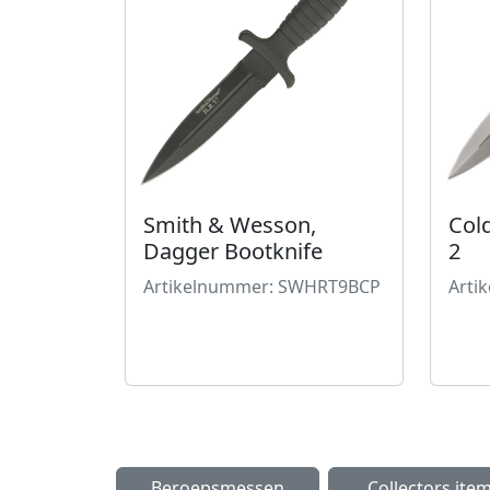
Cold
Smith & Wesson,
2
Dagger Bootknife
Arti
Artikelnummer: SWHRT9BCP
Beroepsmessen
Collectors ite