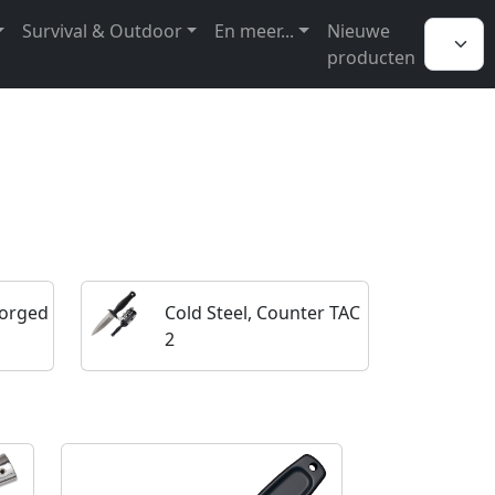
Survival & Outdoor
En meer...
Nieuwe
producten
Forged
Cold Steel, Counter TAC
2