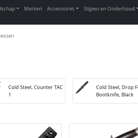
dschap
Merken
Accessoires
Slijpen en Onderhoud
messen
Cold Steel, Counter TAC
Cold Steel, Drop 
1
Bootknife, Black