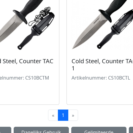
 Steel, Counter TAC
Cold Steel, Counter T
1
kelnummer: CS10BCTM
Artikelnummer: CS10BCTL
«
1
»
m
Dagelijks Gebruik
Gelimiteerde